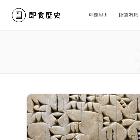
輕圖說史
隨筆隨想