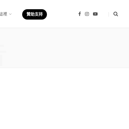
這裡
F
I
Y
贊助支持
a
n
o
c
s
u
e
t
T
b
a
u
章
o
g
b
o
r
e
k
a
m