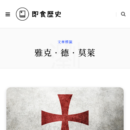
瀏
文章標籤
雅克．德．莫萊
覽