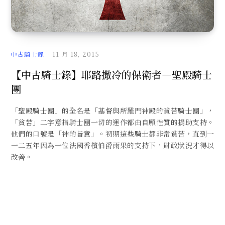
文
中古騎士錄
11 月 18, 2015
【中古騎士錄】耶路撒冷的保衛者—聖殿騎士
團
章
「聖殿騎士團」的全名是「基督與所羅門神殿的貧苦騎士團」，
「貧苦」二字意指騎士團一切的運作都由自願性質的捐助支持。
他們的口號是「神的旨意」。初期這些騎士都非常貧苦，直到一
一二五年因為一位法國香檳伯爵雨果的支持下，財政狀況才得以
改善。