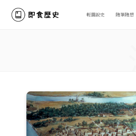
輕圖說史
隨筆隨想