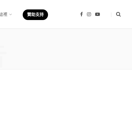
這裡
F
I
Y
贊助支持
a
n
o
c
s
u
e
t
T
b
a
u
章
o
g
b
o
r
e
k
a
m