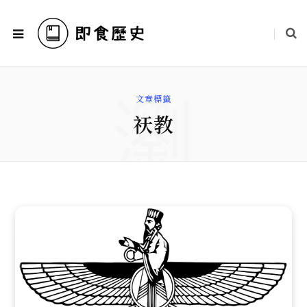
瀏
文章標籤
祆教
覽