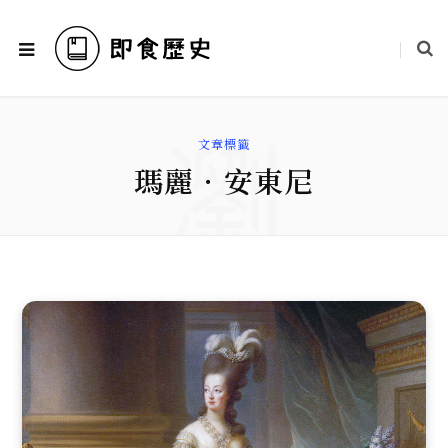
瀏
文章標籤
瑪麗．安東尼
覽