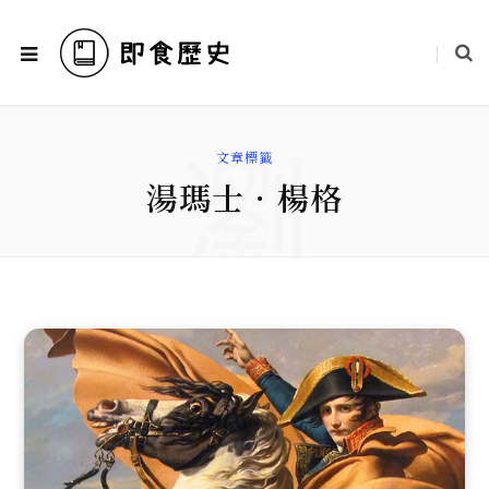
瀏
文章標籤
湯瑪士．楊格
覽