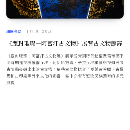
文
細閱長篇
1 月 30, 2020
《塵封璀璨—阿富汗古文物》展覽古文物節錄
《塵封璀璨：阿富汗古文物展》展示從青銅時代起至貴霜帝國不
章
同時期裡在法羅爾丘地、阿伊哈努姆、蒂拉丘地和貝格拉姆等考
古地點發掘出來的古文物。這些古文物揉合了受著古希臘、古羅
馬和古印度等外來文化的影響，當中亦帶有遊牧民族獨有的多元
風貌。