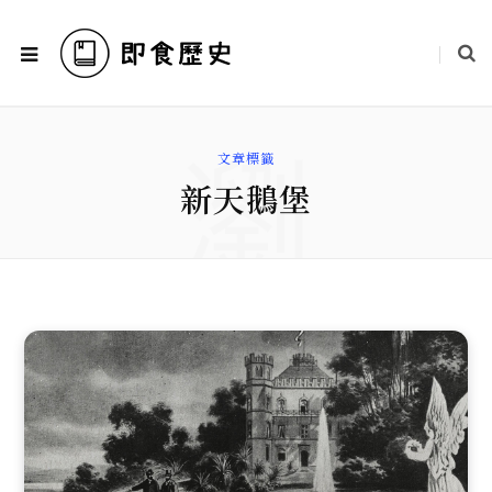
瀏
文章標籤
新天鵝堡
覽