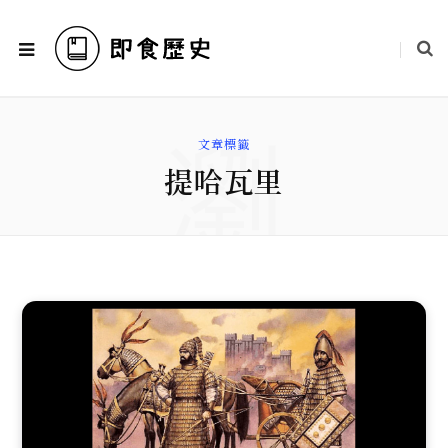
瀏
文章標籤
提哈瓦里
覽