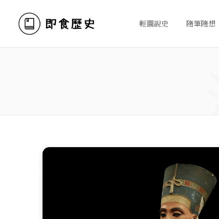
輕圖說史
隨筆隨想