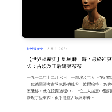
世界遺產史
2 月 1, 2026
【世界遺產史】她顯赫一時，最終卻莫
失：古埃及王后娜芙蒂蒂
一九一二年十二月六日，一群埃及工人正在尼羅
一位德國籍考古學家路德維希．波爾哈特，為他
室遺跡。就在挖掘過程中，一位工人無意中鑿到
發現了些東西，似乎是座古埃及雕像。