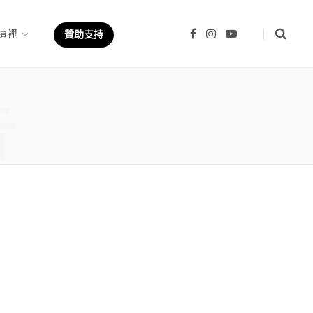
這裡
F
I
Y
贊助支持
a
n
o
c
s
u
e
t
T
b
a
u
章
o
g
b
o
r
e
k
a
m