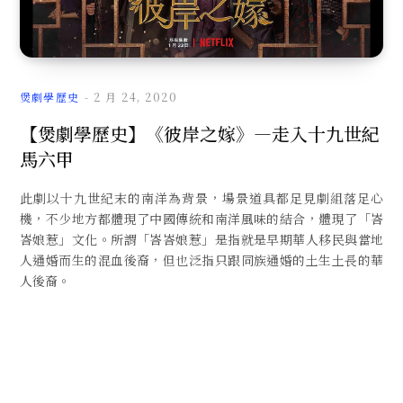
文
煲劇學歷史
2 月 24, 2020
【煲劇學歷史】《彼岸之嫁》—走入十九世紀
馬六甲
章
此劇以十九世紀末的南洋為背景，場景道具都足見劇組落足心
機，不少地方都體現了中國傳統和南洋風味的結合，體現了「峇
峇娘惹」文化。所謂「峇峇娘惹」是指就是早期華人移民與當地
人通婚而生的混血後裔，但也泛指只跟同族通婚的土生土長的華
人後裔。