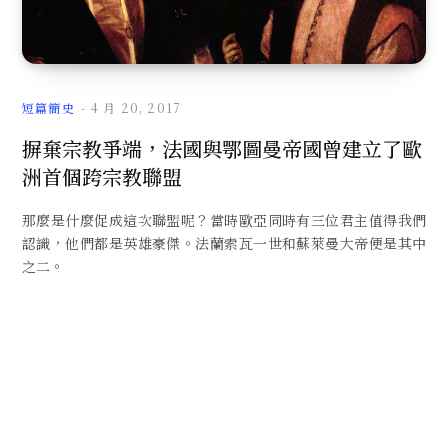
文
短篇簡史
4 月 20, 2017
摒棄宗教爭端，法國與鄂圖曼帝國曾建立了歐
洲首個跨宗教聯盟
章
那麼是什麼促成這次聯盟呢？當時歐亞同時有三位君主值得我們
認識，他們都是英雄豪傑。法蘭索瓦一世和蘇萊曼大帝便是其中
之二。