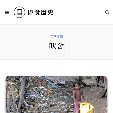
瀏
文章標籤
吠舍
覽