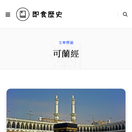
瀏
文章標籤
可蘭經
覽