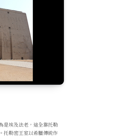
為是埃及法老，這全靠托勒
。托勒密王室以希臘傳統作