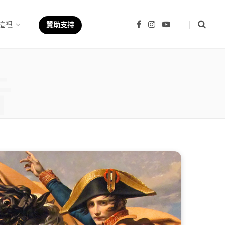
這裡
F
I
Y
贊助支持
a
n
o
c
s
u
e
t
T
b
a
u
章
o
g
b
o
r
e
k
a
m