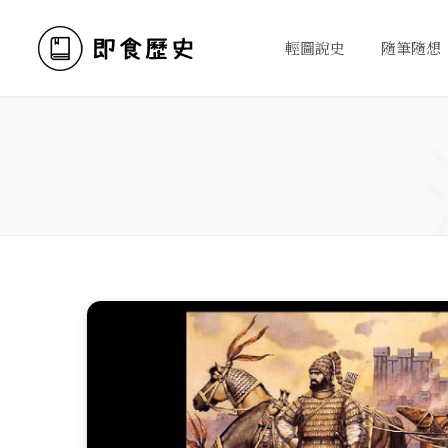
輕圖說史
隨筆隨想