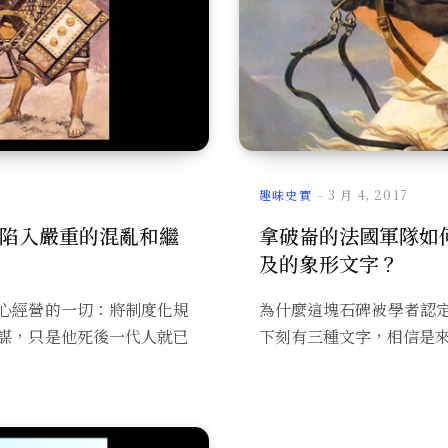
趣味史實
3 月 4, 2017
陷入嚴重的混亂和繼
拿破崙的法國軍隊如
及的象形文字？
心經營的一切：將制度化規
為什麼這塊石碑被學者認
謀，只是他死後一代人就已
下刻有三種文字，相信是