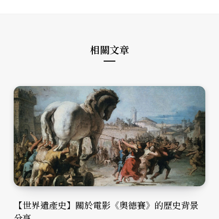
i
b
a
t
o
g
e
o
r
k
a
m
相關文章
【世界遺產史】關於電影《奧德賽》的歷史背景
分享