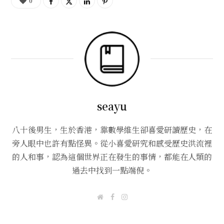
0
seayu
八十後男生，生於香港，靠數學維生卻喜愛研讀歷史，在
旁人眼中也許有點怪異。從小喜愛研究和感受歷史洪流裡
的人和事，認為這個世界正在發生的事情，都能在人類的
過去中找到一點端倪。
W
F
I
e
a
n
b
c
s
s
e
t