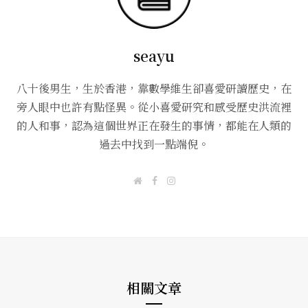
seayu
八十後男生，生於香港，靠數學維生卻喜愛研讀歷史，在
旁人眼中也許有點怪異。從小喜愛研究和感受歷史洪流裡
的人和事，認為這個世界正在發生的事情，都能在人類的
過去中找到一點端倪。
W
F
I
e
a
n
b
c
s
s
e
t
i
b
a
t
o
g
e
o
r
k
a
m
相關文章