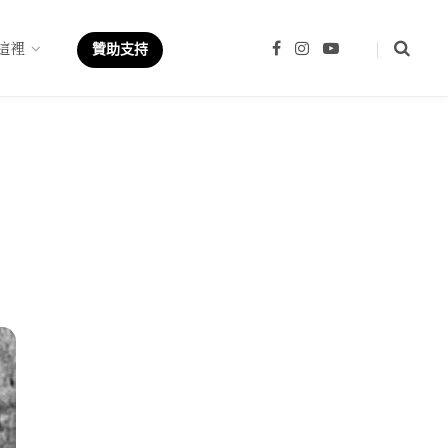
這裡
F
I
Y
贊助支持
a
n
o
c
s
u
e
t
T
b
a
u
o
g
b
o
r
e
k
a
m