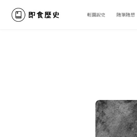
輕圖說史
隨筆隨想