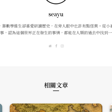
seayu
，靠數學維生卻喜愛研讀歷史，在旁人眼中也許有點怪異。從小
事，認為這個世界正在發生的事情，都能在人類的過去中找到一
W
F
I
e
a
n
b
c
s
s
e
t
i
b
a
t
o
g
e
o
r
k
a
m
相關文章