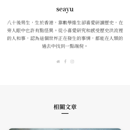
seayu
八十後男生，生於香港，靠數學維生卻喜愛研讀歷史，在
旁人眼中也許有點怪異。從小喜愛研究和感受歷史洪流裡
的人和事，認為這個世界正在發生的事情，都能在人類的
過去中找到一點端倪。
W
F
I
e
a
n
b
c
s
s
e
t
i
b
a
t
o
g
e
o
r
k
a
m
相關文章