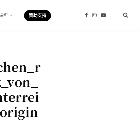
這裡
F
I
Y
贊助支持
a
n
o
c
s
u
e
t
T
b
a
u
o
g
b
o
r
e
k
a
m
chen_r
z_von_
terrei
origin