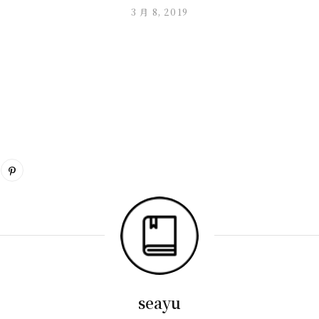
3 月 8, 2019
seayu