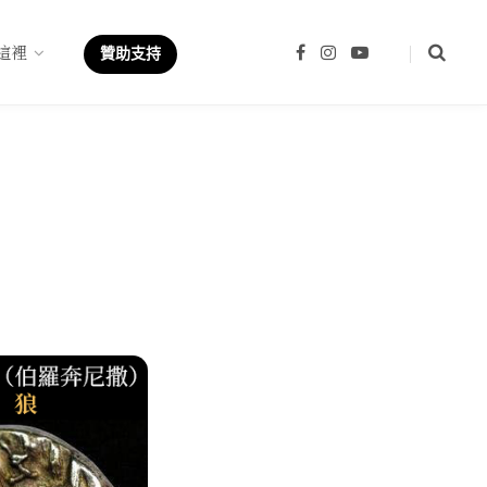
這裡
F
I
Y
贊助支持
a
n
o
c
s
u
e
t
T
b
a
u
o
g
b
o
r
e
k
a
m