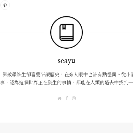
seayu
，靠數學維生卻喜愛研讀歷史，在旁人眼中也許有點怪異。從小
事，認為這個世界正在發生的事情，都能在人類的過去中找到一
W
F
I
e
a
n
b
c
s
s
e
t
i
b
a
t
o
g
e
o
r
k
a
m